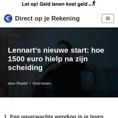
Ga
Direct op je Rekening
naar
de
inhoud
Lennart’s nieuwe start: hoe
1500 euro hielp na zijn
scheiding
door
Roelof
Geld lenen
1. Een onverwachte wending in je leven