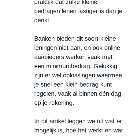
praktijk dat zulke kleine
bedragen lenen lastiger is dan je
10, 20 OF 50 EURO LENEN
denkt.
TERMIJN 62 DAGEN
Banken bieden dit soort kleine
leningen niet aan, en ook online
1100 EURO LENEN
aanbieders werken vaak met
1200 EURO LENEN
een minimumbedrag. Gelukkig
zijn er wel oplossingen waarmee
1300 EURO LENEN
je snel een klein bedrag kunt
1400 EURO LENEN
regelen, vaak al binnen één dag
op je rekening.
1500 EURO LENEN
1600 EURO LENEN
In dit artikel leggen we uit wat er
mogelijk is, hoe het werkt en wat
1700 EURO LENEN