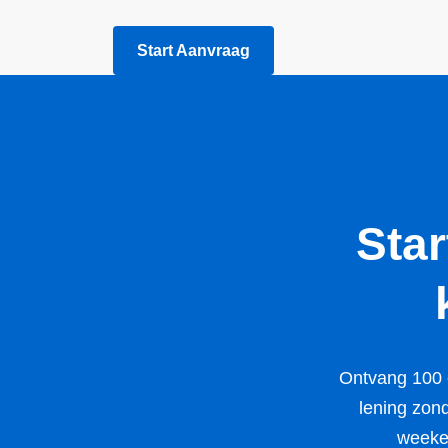
Start Aanvraag
Sta
Ontvang 100 e
lening zond
weeken