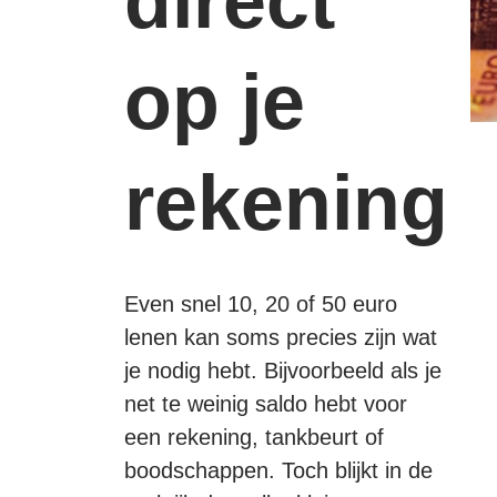
direct
400 EURO LENEN
op je
450 EURO LENEN
500 EURO LENEN
rekening
TERMIJN 45 DAGEN
600 EURO LENEN
700 EURO LENEN
Even snel 10, 20 of 50 euro
lenen kan soms precies zijn wat
800 EURO LENEN
je nodig hebt. Bijvoorbeeld als je
900 EURO LENEN
net te weinig saldo hebt voor
een rekening, tankbeurt of
1000 EURO LENEN
boodschappen. Toch blijkt in de
MINILENING ZONDER GARANTSTELLER