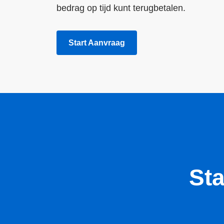
bedrag op tijd kunt terugbetalen.
10, 20 OF 50 EURO LENEN
Start Aanvraag
TERMIJN 62 DAGEN
1100 EURO LENEN
1200 EURO LENEN
1300 EURO LENEN
1400 EURO LENEN
1500 EURO LENEN
St
1600 EURO LENEN
1700 EURO LENEN