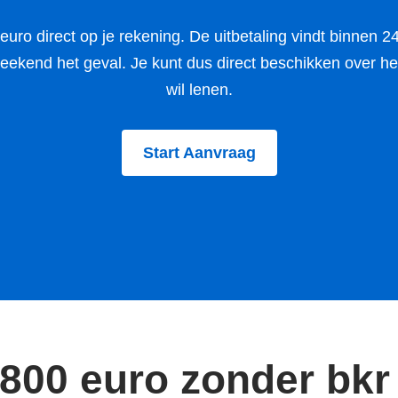
ro direct op je rekening. De uitbetaling vindt binnen 24
weekend het geval. Je kunt dus direct beschikken over he
wil lenen.
Start Aanvraag
1800 euro zonder bkr